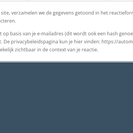
e site, verzamelen we de gegevens getoond in het reactieform
cteren.
 op basis van je e-mailadres (dit wordt ook een hash gen
kt. De privacybeleidspagina kun je hier vinden: https://autom
ekelijk zichtbaar in de context van je reactie.