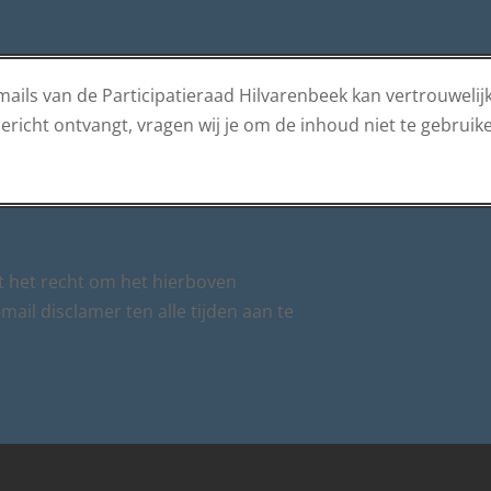
ails van de Participatieraad Hilvarenbeek kan vertrouwelijk
ericht ontvangt, vragen wij je om de inhoud niet te gebruik
t het recht om het hierboven
ail disclamer ten alle tijden aan te