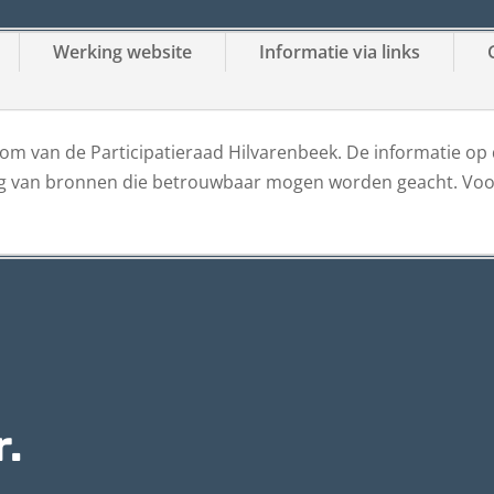
Werking website
Informatie via links
 van de Participatieraad Hilvarenbeek. De informatie op d
tig van bronnen die betrouwbaar mogen worden geacht. Voor 
r.