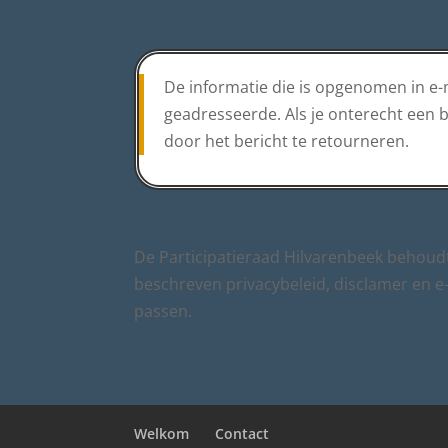
De informatie die is opgenomen in e-m
geadresseerde. Als je onterecht een b
door het bericht te retourneren.
De Participatieraad Hilvarenbeek behoud
beschreven privacybeleid, disclamer en e-m
passen.
Welkom
Contact