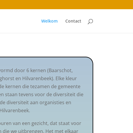
Welkom
Contact
ormd door 6 kernen (Baarschot,
ghorst en Hilvarenbeek). Elke kleur
an de kernen die tezamen de gemeente
 staan tevens voor de diversiteit die
de diversiteit aan organisties en
Hilvarenbeek.
ren van een gezicht, dat staat voor
 die we uitbrengen. Het met elkaar