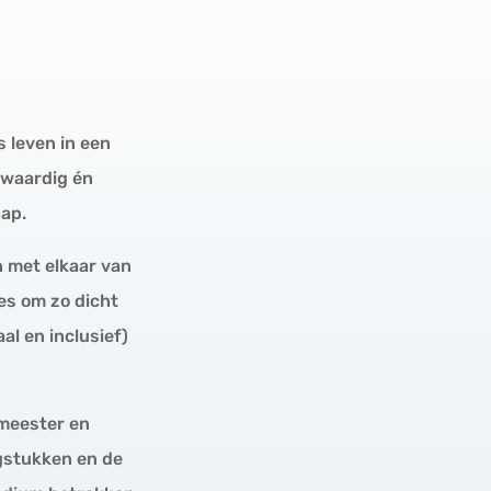
s leven in een
olwaardig én
ap.
n met elkaar van
es om zo dicht
al en inclusief)
emeester en
gstukken en de