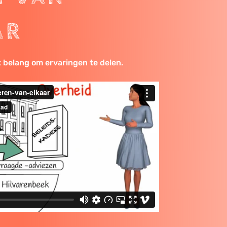
AR
et belang om ervaringen te delen.