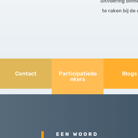
uitvoering binn
te raken bij d
Contact
Participatiede
Blogs
nkers
EEN WOORD