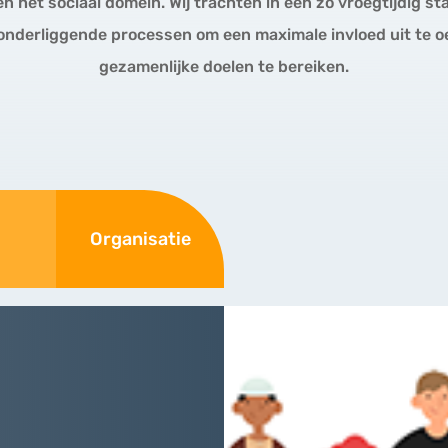
en het sociaal domein. Wij trachten in een zo vroegtijdig s
e onderliggende processen om een maximale invloed uit te 
gezamenlijke doelen te bereiken.
Organisatie