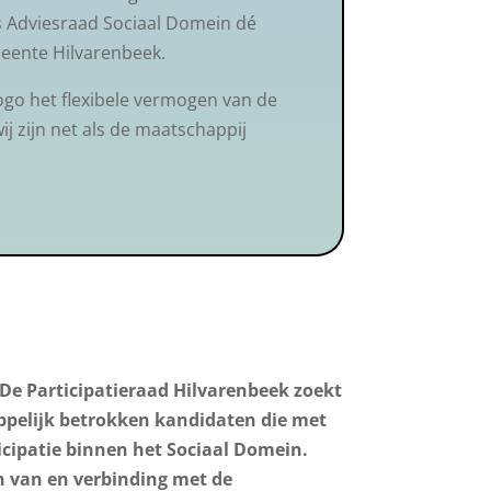
ls Adviesraad Sociaal Domein dé
eente Hilvarenbeek.
ogo het flexibele vermogen van de
ij zijn net als de maatschappij
 De Participatieraad Hilvarenbeek zoekt
pelijk betrokken kandidaten die met
cipatie binnen het Sociaal Domein.
en van en verbinding met de