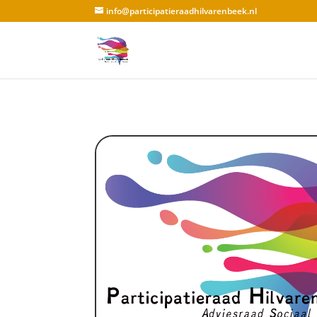
info@participatieraadhilvarenbeek.nl