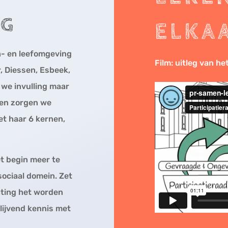
NG
ELKA
n- en leefomgeving
Film: uitleg van h
, Diessen, Esbeek,
we invulling maar
men zorgen we
t haar 6 kernen,
et begin meer te
sociaal domein. Zet
hting het worden
lijvend kennis met